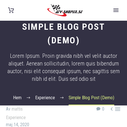
SIMPLE BLOG POST
(DEMO)
Lorem Ipsum. Proin gravida nibh vel velit auctor
aliquet. Aenean sollicitudin, lorem quis bibendum
auctor, nisi elit consequat ipsum, nec sagittis sem
nibh id elit. Duis sed odio sit
Hem
Experience
Simple Blog Post (Demo)


Av
mattis
0
Experience
maj 14, 2020