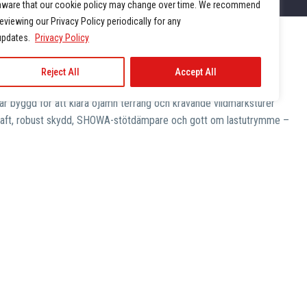
aware that our cookie policy may change over time. We recommend
reviewing our Privacy Policy periodically for any
updates.
Privacy Policy
N-AM OUTLANDER 6X6 2026
Reject All
Accept All
KCOUNTRY 1000 T
år köras på allmän väg
är byggd för att klara ojämn terräng och krävande vildmarksturer
raft, robust skydd, SHOWA-stötdämpare och gott om lastutrymme –
årt arbete och jaktäventyr.
00KR