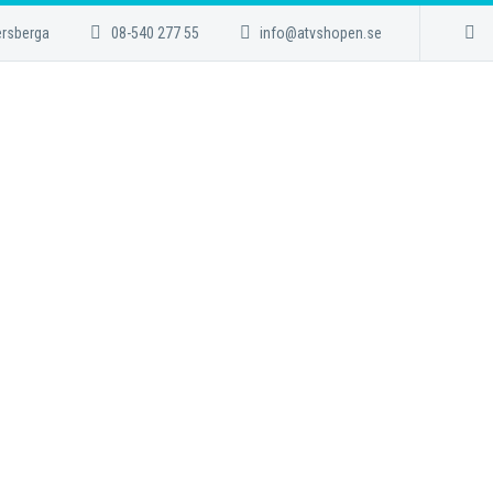
ersberga
08-540 277 55
info@atvshopen.se