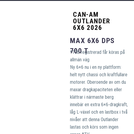
CAN-AM
OUTLANDER
6X6 2026
MAX 6X6 DPS
700 T
*T3b registrerad får köras på
allmän väg
Ny 6×6 nu i en ny plattform:
helt nytt chassi och kraftfullare
motorer. Oberoende av om du
maxar dragkapaciteten eller
klättrar i närmaste berg
innebär en extra 6×6-dragkraft,
låg L-växel och en lastbox i två
nivåer att denna Outlander
lastas och körs som ingen