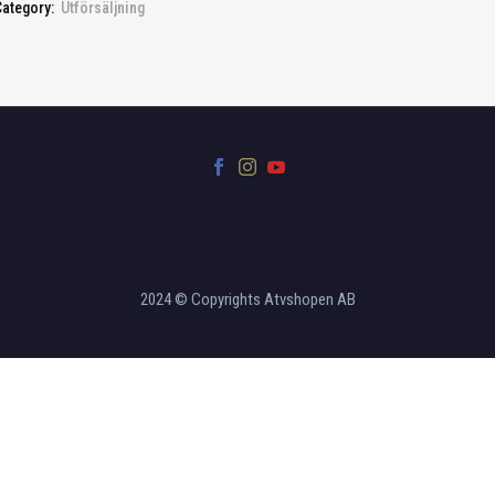
Category:
Utförsäljning
2024 © Copyrights Atvshopen AB