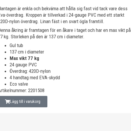
antagen är enkla och bekväma att hålla sig fast vid tack vare dess
va-överdrag. Kroppen är tillverkad i 24-gauge PVC med ett starkt
20D-nylon överdrag. Linan fäst i en svart ögla framtill.
enna åkring är framtagen för en åkare i taget och har en max vikt på
7 kg. Storleken på den är 137 cm i diameter.
Gul tub
137 cm i diameter
Max vikt 77 kg
24 gauge PVC
Överdrag: 420D-nylon
4 handtag med EVA-skydd
Eco valve
Artikelnummer: 2201508
Lägg till i varukorg