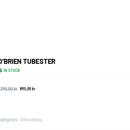
O’BRIEN TUBESTER
IN STOCK
1295,00
kr
895,00
kr
ategories:
Utförsäljning