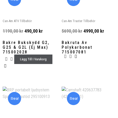
Can-Am ATV Tillbehör
Can-Am Traxter Tillbehör
1190,00
kr
490,00
kr
5690,00
kr
4990,00
kr
Bakre Bukskydd G2,
Bakruta Av
G2S & G2L (Ej Max)
Polykarbonat
715002028
715007081
Lägg Till I Varukorg
Rea!
Rea!