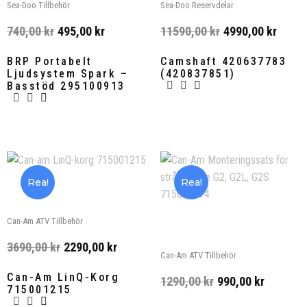
Sea-Doo Tillbehör
Sea-Doo Reservdelar
740,00
kr
495,00
kr
11590,00
kr
4990,00
kr
BRP Portabelt
Camshaft 420637783
Ljudsystem Spark –
(420837851)
Basstöd 295100913
Rea!
Rea!
Can-Am ATV Tillbehör
3690,00
kr
2290,00
kr
Can-Am ATV Tillbehör
Can-Am LinQ-Korg
1290,00
kr
990,00
kr
715001215