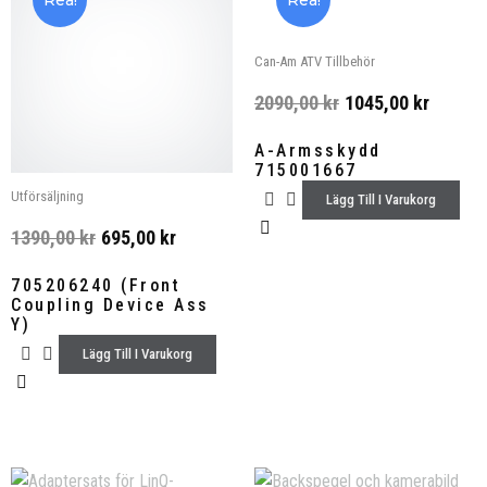
Rea!
Rea!
Can-Am ATV Tillbehör
2090,00
kr
1045,00
kr
A-Armsskydd
715001667
Utförsäljning
Lägg Till I Varukorg
1390,00
kr
695,00
kr
705206240 (Front
Coupling Device Ass
Y)
Lägg Till I Varukorg