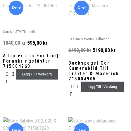
Rea!
Rea!
Can-Am ATV Tillbehör
Can-Am Maverick Tillbehör
1040,00
kr
595,00
kr
6490,00
kr
5190,00
kr
Adaptersats För LinQ-
Förankringsfästen
Backspegel Och
715004960
Kamerabild Till
Traxter & Maverick
Lägg Till I Varukorg
715004905
Lägg Till I Varukorg
Rea!
Rea!