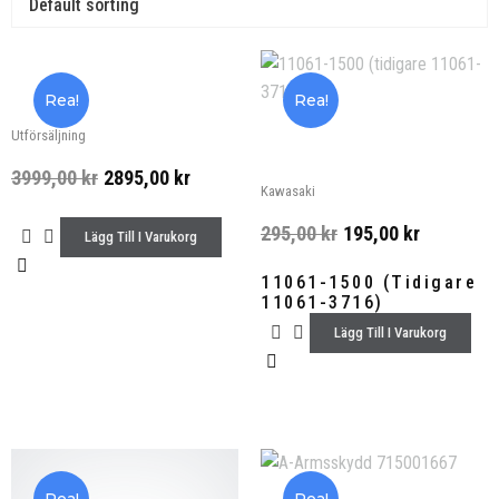
Rea!
Rea!
Utförsäljning
3999,00
kr
2895,00
kr
Kawasaki
295,00
kr
195,00
kr
Lägg Till I Varukorg
11061-1500 (tidigare
11061-3716)
Lägg Till I Varukorg