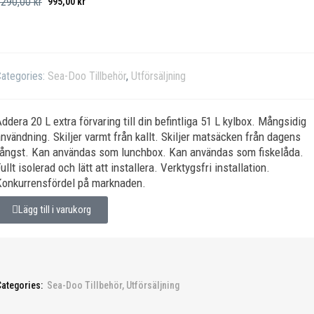
3290,00
kr
995,00
kr
ategories:
Sea-Doo Tillbehör
,
Utförsäljning
ddera 20 L extra förvaring till din befintliga 51 L kylbox. Mångsidig
nvändning. Skiljer varmt från kallt. Skiljer matsäcken från dagens
fångst. Kan användas som lunchbox. Kan användas som fiskelåda.
ullt isolerad och lätt att installera. Verktygsfri installation.
Konkurrensfördel på marknaden.
Lägg till i varukorg
Categories:
Sea-Doo Tillbehör
,
Utförsäljning