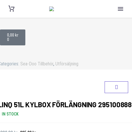
0,00
kr
0
Categories:
Sea-Doo Tillbehör
,
Utförsäljning
LINQ 51L KYLBOX FÖRLÄNGNING 295100888
IN STOCK