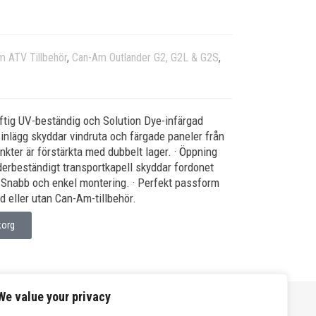
 ATV Tillbehör
,
Can-Am Outlander G2, G2L & G2S
,
aftig UV-beständig och Solution Dye-infärgad
t inlägg skyddar vindruta och färgade paneler från
punkter är förstärkta med dubbelt lager. · Öppning
äderbeständigt transportkapell skyddar fordonet
· Snabb och enkel montering. · Perfekt passform
d eller utan Can-Am-tillbehör.
korg
We value your privacy