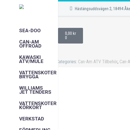
Hästängsuddsvägen 2, 18494 Åk
SEA-DOO
0,00
kr
0
CAN-AM
OFFROAD
KAWASKI
ATV/MULE
Categories:
Can-Am ATV Tillbehör
,
Can-A
VATTENSKOTER
BRYGGA
WILLIAMS
JET TENDERS
VATTENSKOTER
KÖRKORT
VERKSTAD