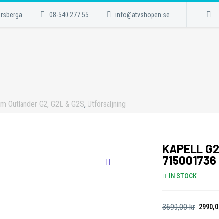
ersberga
08-540 277 55
info@atvshopen.se
m Outlander G2, G2L & G2S
,
Utförsäljning
KAPELL G2
715001736
IN STOCK
3690,00
kr
2990,