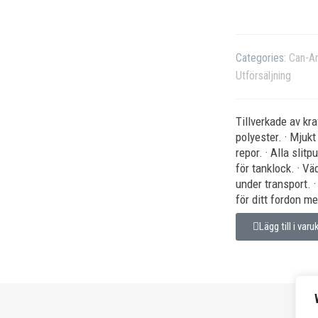
Categories:
Can-Am
Utförsäljning
Tillverkade av kr
polyester. · Mjuk
repor. · Alla slit
för tanklock. · V
under transport. 
för ditt fordon me
Lägg till i varu