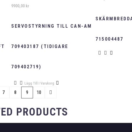
9900,00
kr
SKÄRMBREDD
SERVOSTYRNING TILL CAN-AM
715004487
FT
709403187 (TIDIGARE
709402719)
Lägg Till I Varukorg
7
8
9
10
WED PRODUCTS