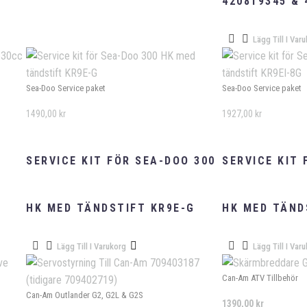
420819345 & 
Lägg Till I Var
Sea-Doo Service paket
Sea-Doo Service paket
1490,00
kr
1927,00
kr
SERVICE KIT FÖR SEA-DOO 300
SERVICE KIT 
R
HK MED TÄNDSTIFT KR9E-G
HK MED TÄND
Lägg Till I Varukorg
Lägg Till I Var
Can-Am ATV Tillbehör
Can-Am Outlander G2, G2L & G2S
1390,00
kr