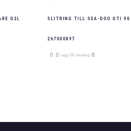
ARE G2L
SLITRING TILL SEA-DOO GTI 90
267000897
Lägg Till I Varukorg