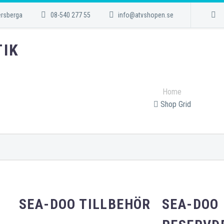
ersberga
08-540 277 55
info@atvshopen.se
TIK
Home
Shop Grid
SEA-DOO TILLBEHÖR
SEA-DOO