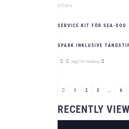
977,00
kr
SERVICE KIT FÖR SEA-DOO
SPARK INKLUSIVE TÄNDSTI
Lägg Till I Varukorg
…
1
2
3
6
RECENTLY VIE