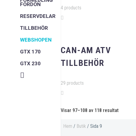
FÖRMEDLING
FORDON
4 products
RESERVDELAR
TILLBEHÖR
WEBSHOPEN
CAN-AM ATV
GTX 170
TILLBEHÖR
GTX 230
29 products
Visar 97–108 av 118 resultat
Hem
/
Butik
/ Sida 9