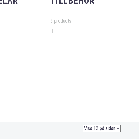
ELAR
TILLBEHÖR
5 products