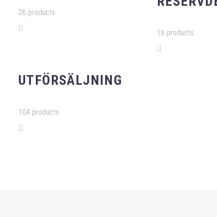
RESERVD
26 products
16 products
UTFÖRSÄLJNING
104 products