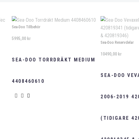
Sea-Doo Tillbehör
5995,00
kr
Sea-Doo Reservdelar
10490,00
kr
SEA-DOO TORRDRÄKT MEDIUM
SEA-DOO VEV
4408460610
0
2006-2019 42
(TIDIGARE 42