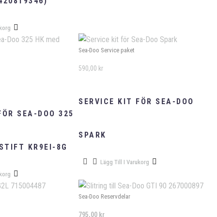
420819346)
ukorg
Sea-Doo Service paket
590,00
kr
SERVICE KIT FÖR SEA-DOO
FÖR SEA-DOO 325
SPARK
STIFT KR9EI-8G
Lägg Till I Varukorg
ukorg
Sea-Doo Reservdelar
795,00
kr