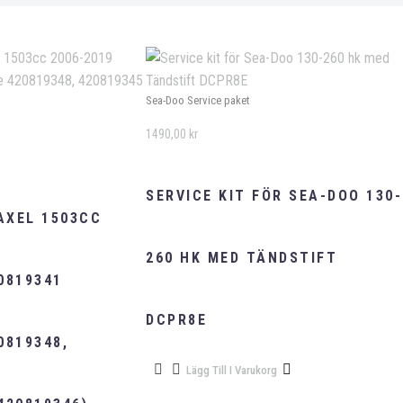
Sea-Doo Service paket
1490,00
kr
SERVICE KIT FÖR SEA-DOO 130-
AXEL 1503CC
260 HK MED TÄNDSTIFT
0819341
DCPR8E
0819348,
Lägg Till I Varukorg